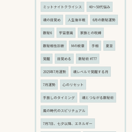
ミットナイトクライシス
40〜50代悩み
魂の目覚め
人生後半戦
6月の数秘運勢
数秘6
宇宙意識
家族との呪縛
数秘相性診断
Mの紋章
手相
夏至
覚醒
目覚める
数秘術 #777
2025年7月運勢
魂レベルで覚醒する月
7月運勢
心のリセット
手放しのタイミング
魂とつながる数秘術
風の時代のスピリチュアル
7月7日、七夕以降、エネルギー