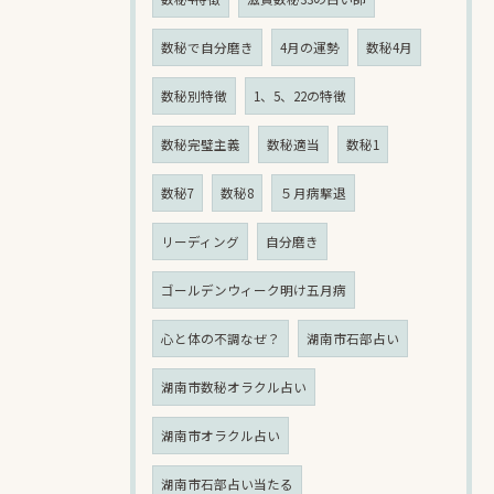
数秘で自分磨き
4月の運勢
数秘4月
数秘別特徴
1、5、22の特徴
数秘完璧主義
数秘適当
数秘1
数秘7
数秘8
５月病撃退
リーディング
自分磨き
ゴールデンウィーク明け五月病
心と体の不調なぜ？
湖南市石部占い
湖南市数秘オラクル占い
湖南市オラクル占い
湖南市石部占い当たる