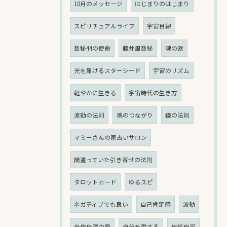
10月のメッセージ
はじまりのはじまり
スピリチュアルライフ
宇宙目線
数秘44の使命
藤井風数秘
魂の歌
光を届けるスターシード
宇宙のリズム
軽やかに生きる
宇宙時代の生き方
波動の法則
魂のつながり
鏡の法則
マミーさんの家占いサロン
間違っていた引き寄せの法則
タロットカード
ゆるスピ
ネガティブでも良い
自己肯定感
波動
自作自演の愛
自分を愛する
自給自足