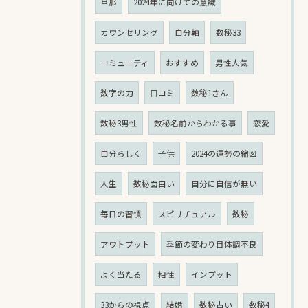
旦那
2024年に向けての意識
カウンセリング
自分軸
数秘33
コミュニティ
おすすめ
男性人気
数字の力
口コミ
数秘1さん
数秘3男性
数秘名前からわかる事
恋愛
自分らしく
子供
2024の運勢の縮図
人生
数秘面白い
自分に自信が無い
毎日の習慣
スピリチュアル
数秘
アウトプット
季節の変わり目体調不良
よく当たる
相性
インプット
33からの視点
結婚
数秘占い
数秘4