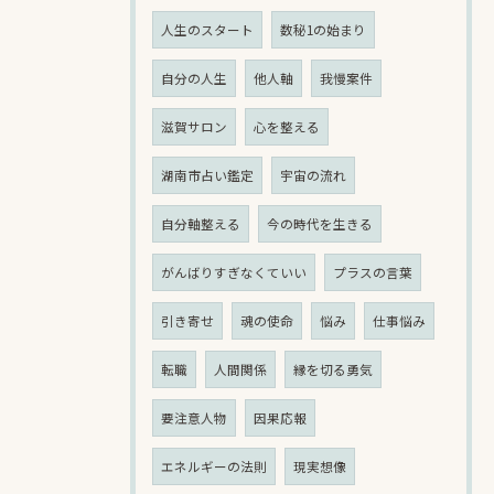
人生のスタート
数秘1の始まり
自分の人生
他人軸
我慢案件
滋賀サロン
心を整える
湖南市占い鑑定
宇宙の流れ
自分軸整える
今の時代を生きる
がんばりすぎなくていい
プラスの言葉
引き寄せ
魂の使命
悩み
仕事悩み
転職
人間関係
縁を切る勇気
要注意人物
因果応報
エネルギーの法則
現実想像