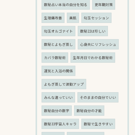
数秘占い本当の自分を知る
更年期対策
生理痛改善
美肌
勾玉セッション
勾玉オルゴナイト
数秘22は珍しい
数秘とよもぎ蒸し
心身共にリフレッシュ
カバラ数秘術
生年月日でわかる数秘術
運気と入浴の関係
よもぎ蒸しで波動アップ
みんな違っていい
そのままの自分でいい
数秘自分の数字
数秘自分の才能
数秘33宇宙人キャラ
数秘で生きやすい