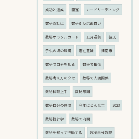
成功と達成
開運
カードリーディング
数秘33とは
数秘別反応面白い
数秘オラクルカード
11月運勢
彼氏
子供の頃の環境
潜在意識
湖南市
数秘で自分を知る
数秘で相性
数秘考え方のクセ
数秘で人間関係
数秘料理上手
数秘感謝
数秘自分の時間
今年はどんな年
2023
数秘統計学
数秘で内観
数秘を知って行動する
数秘自分取説