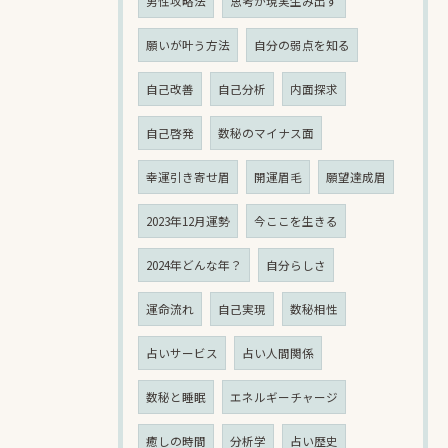
男性攻略法
思考が現実生み出す
願いが叶う方法
自分の弱点を知る
自己改善
自己分析
内面探求
自己啓発
数秘のマイナス面
幸運引き寄せ眉
開運眉毛
願望達成眉
2023年12月運勢
今ここを生きる
2024年どんな年？
自分らしさ
運命流れ
自己実現
数秘相性
占いサービス
占い人間関係
数秘と睡眠
エネルギーチャージ
癒しの時間
分析学
占い歴史