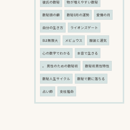
彼氏の数秘
物が増えやすい数秘
数秘頭の癖
数秘8月の運勢
愛情の月
自分の生き方
ライオンズゲート
8は無限大
メビュウス
服装と運気
心の数字でわかる
本音で生きる
。 男性のための数秘術
数秘術男性特性
数秘人生サイクル
数秘で腑に落ちる
占い師
支柱推命