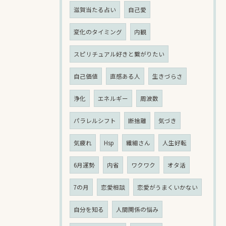
滋賀当たる占い
自己愛
変化のタイミング
内観
スピリチュアル好きと繋がりたい
自己価値
直感ある人
生きづらさ
浄化
エネルギー
周波数
パラレルシフト
断捨離
気づき
気疲れ
Hsp
繊細さん
人生好転
6月運勢
内省
ワクワク
オタ活
7の月
恋愛相談
恋愛がうまくいかない
自分を知る
人間関係の悩み