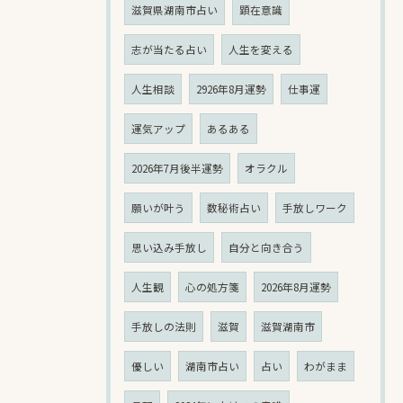
滋賀県湖南市占い
顕在意識
志が当たる占い
人生を変える
人生相談
2926年8月運勢
仕事運
運気アップ
あるある
2026年7月後半運勢
オラクル
願いが叶う
数秘術占い
手放しワーク
思い込み手放し
自分と向き合う
人生観
心の処方箋
2026年8月運勢
手放しの法則
滋賀
滋賀湖南市
優しい
湖南市占い
占い
わがまま