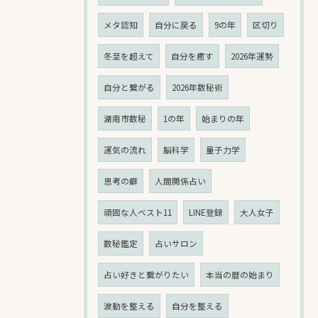
メタ認知
自分に戻る
9の年
区切り
冬至を超えて
自分を癒す
2026年運勢
自分と繋がる
2026年数秘術
湖南市数秘
1の年
始まりの年
運気の流れ
脳科学
量子力学
思考の癖
人間関係占い
頑固な人ベスト11
LINE登録
大人女子
数秘鑑定
占いサロン
占い好きと繋がりたい
本当の暦の始まり
波動を整える
自分を整える