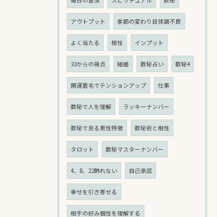
アウトプット
季節の変わり目体調不良
よく当たる
相性
インプット
33からの視点
結婚
数秘占い
数秘4
開運眉毛でテンションアップ
仕事
数秘で人を理解
ラッキーナンバー
数秘で見る男性特徴
数秘術と相性
タロット
数秘マスターナンバー
4、8、22飾れない
自己承認
幸せを引き寄せる
相手の好み個性を理解する