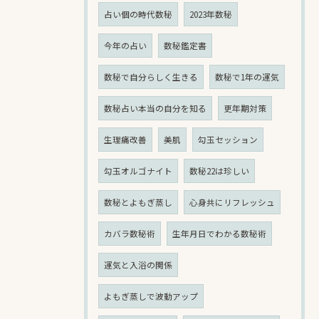
占い個の時代数秘
2023年数秘
今年の占い
数秘鑑定書
数秘で自分らしく生きる
数秘で1年の運気
数秘占い本当の自分を知る
更年期対策
生理痛改善
美肌
勾玉セッション
勾玉オルゴナイト
数秘22は珍しい
数秘とよもぎ蒸し
心身共にリフレッシュ
カバラ数秘術
生年月日でわかる数秘術
運気と入浴の関係
よもぎ蒸しで波動アップ