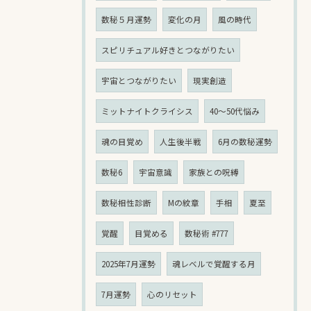
数秘５月運勢
変化の月
風の時代
スピリチュアル好きとつながりたい
宇宙とつながりたい
現実創造
ミットナイトクライシス
40〜50代悩み
魂の目覚め
人生後半戦
6月の数秘運勢
数秘6
宇宙意識
家族との呪縛
数秘相性診断
Mの紋章
手相
夏至
覚醒
目覚める
数秘術 #777
2025年7月運勢
魂レベルで覚醒する月
7月運勢
心のリセット