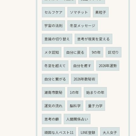
セルフケア
ソマチット
素粒子
宇宙の法則
冬至メッセージ
意識の切り替え
思考が現実を変える
メタ認知
自分に戻る
9の年
区切り
冬至を超えて
自分を癒す
2026年運勢
自分と繋がる
2026年数秘術
湖南市数秘
1の年
始まりの年
運気の流れ
脳科学
量子力学
思考の癖
人間関係占い
頑固な人ベスト11
LINE登録
大人女子