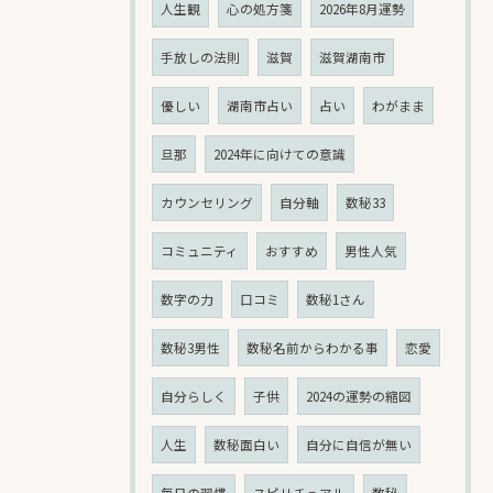
人生観
心の処方箋
2026年8月運勢
手放しの法則
滋賀
滋賀湖南市
優しい
湖南市占い
占い
わがまま
旦那
2024年に向けての意識
カウンセリング
自分軸
数秘33
コミュニティ
おすすめ
男性人気
数字の力
口コミ
数秘1さん
数秘3男性
数秘名前からわかる事
恋愛
自分らしく
子供
2024の運勢の縮図
人生
数秘面白い
自分に自信が無い
毎日の習慣
スピリチュアル
数秘