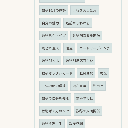
数秘10月の運勢
よもぎ蒸し効果
自分の魅力
名前からわかる
数秘男性タイプ
数秘別恋愛攻略法
成功と達成
開運
カードリーディング
数秘33とは
数秘別反応面白い
数秘オラクルカード
11月運勢
彼氏
子供の頃の環境
潜在意識
湖南市
数秘で自分を知る
数秘で相性
数秘考え方のクセ
数秘で人間関係
数秘料理上手
数秘感謝