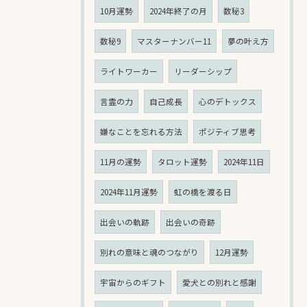
10月運勢
2024年終了の月
数秘3
数秘9
マスターナンバー11
夢の叶え方
ライトワーカー
リーダーシップ
言霊の力
自己成長
心のデトックス
嫌なことを忘れる方法
ポジティブ思考
11月の運勢
タロット運勢
2024年11日
2024年11月運勢
虹の橋を渡る日
出会いの軌跡
出会いの奇跡
別れの意味と魂のつながり
12月運勢
宇宙からのギフト
愛犬との別れと感謝