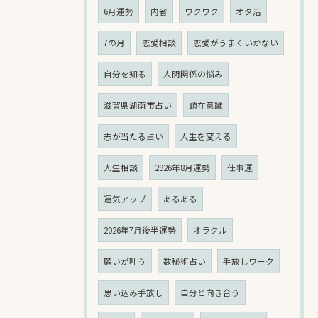
6月運勢
内省
ワクワク
オタ活
7の月
恋愛相談
恋愛がうまくいかない
自分を知る
人間関係の悩み
滋賀県湖南市占い
顕在意識
志が当たる占い
人生を変える
人生相談
2926年8月運勢
仕事運
運気アップ
あるある
2026年7月後半運勢
オラクル
願いが叶う
数秘術占い
手放しワーク
思い込み手放し
自分と向き合う