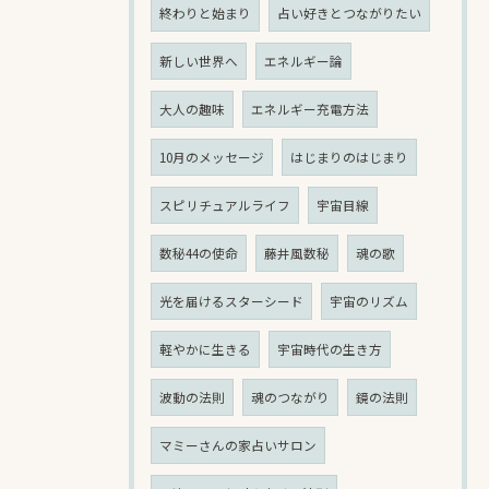
終わりと始まり
占い好きとつながりたい
新しい世界へ
エネルギー論
大人の趣味
エネルギー充電方法
10月のメッセージ
はじまりのはじまり
スピリチュアルライフ
宇宙目線
数秘44の使命
藤井風数秘
魂の歌
光を届けるスターシード
宇宙のリズム
軽やかに生きる
宇宙時代の生き方
波動の法則
魂のつながり
鏡の法則
マミーさんの家占いサロン