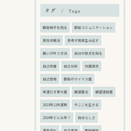
タグ
Tags
数秘相手を知る
数秘コミュニケーション
男性攻略法
思考が現実生み出す
願いが叶う方法
自分の弱点を知る
自己改善
自己分析
内面探求
自己啓発
数秘のマイナス面
幸運引き寄せ眉
開運眉毛
願望達成眉
2023年12月運勢
今ここを生きる
2024年どんな年？
自分らしさ
運命流れ
自己実現
数秘相性