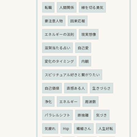
転職
人間関係
縁を切る勇気
要注意人物
因果応報
エネルギーの法則
現実想像
滋賀当たる占い
自己愛
変化のタイミング
内観
スピリチュアル好きと繋がりたい
自己価値
直感ある人
生きづらさ
浄化
エネルギー
周波数
パラレルシフト
断捨離
気づき
気疲れ
Hsp
繊細さん
人生好転