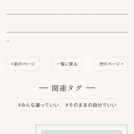
--------------------------------------------------------------------
--------------------------------------------------------------------
--
< 前のページ
一覧に戻る
次のページ >
関連タグ
#みんな違っていい
#そのままの自分でいい