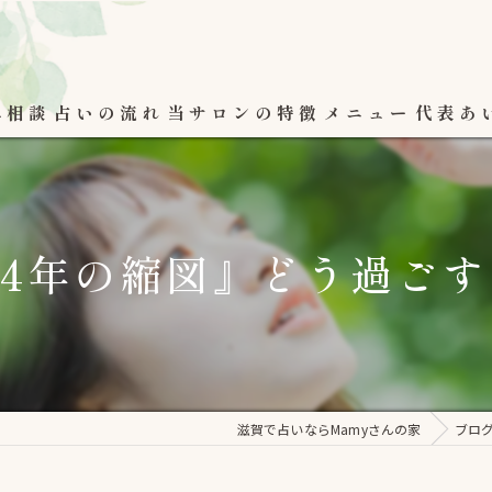
み相談
占いの流れ
当サロンの特徴
メニュー
代表あ
数秘
恋愛占い
024年の縮図』どう過ご
オラクルカード
開運まゆげ
滋賀で占いならMamyさんの家
ブロ