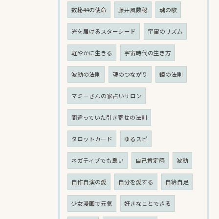
数秘44の使命
藤井風数秘
魂の歌
光を届けるスターシード
宇宙のリズム
軽やかに生きる
宇宙時代の生き方
波動の法則
魂のつながり
鏡の法則
マミーさんの家占いサロン
間違っていた引き寄せの法則
タロットカード
ゆるスピ
ネガティブでも良い
自己肯定感
波動
自作自演の愛
自分を愛する
自給自足
少女漫画で元気
好きなことできる