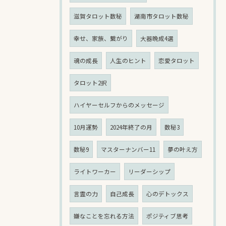
滋賀タロット数秘
湖南市タロット数秘
幸せ、家族、繋がり
大器晩成4選
魂の成長
人生のヒント
恋愛タロット
タロット2択
ハイヤーセルフからのメッセージ
10月運勢
2024年終了の月
数秘3
数秘9
マスターナンバー11
夢の叶え方
ライトワーカー
リーダーシップ
言霊の力
自己成長
心のデトックス
嫌なことを忘れる方法
ポジティブ思考