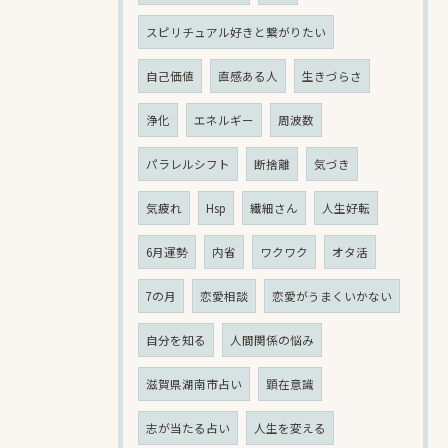
スピリチュアル好きと繋がりたい
自己価値
直感ある人
生きづらさ
浄化
エネルギー
周波数
パラレルシフト
断捨離
気づき
気疲れ
Hsp
繊細さん
人生好転
6月運勢
内省
ワクワク
オタ活
7の月
恋愛相談
恋愛がうまくいかない
自分を知る
人間関係の悩み
滋賀県湖南市占い
顕在意識
志が当たる占い
人生を変える