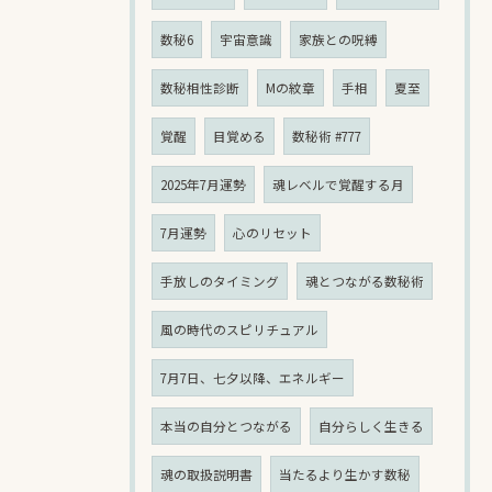
数秘6
宇宙意識
家族との呪縛
数秘相性診断
Mの紋章
手相
夏至
覚醒
目覚める
数秘術 #777
2025年7月運勢
魂レベルで覚醒する月
7月運勢
心のリセット
手放しのタイミング
魂とつながる数秘術
風の時代のスピリチュアル
7月7日、七夕以降、エネルギー
本当の自分とつながる
自分らしく生きる
魂の取扱説明書
当たるより生かす数秘