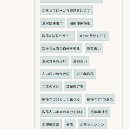
勾玉セラピーから奇跡を起こす
滋賀県湖南市
湖南市数秘術
数秘&勾玉セラピー
自分の数秘を知る
数秘で本当の自分を知る
家族占い
滋賀湖南市占い
滋賀占い
占い個の時代数秘
2023年数秘
今年の占い
数秘鑑定書
数秘で自分らしく生きる
数秘で1年の運気
数秘占い本当の自分を知る
更年期対策
生理痛改善
美肌
勾玉セッション