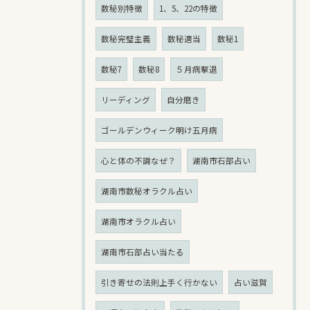
数秘別特徴
1、5、22の特徴
数秘完璧主義
数秘適当
数秘1
数秘7
数秘8
５月病撃退
リーディング
自分磨き
ゴールデンウィーク明け五月病
心と体の不調なぜ？
湖南市石部占い
湖南市数秘オラクル占い
湖南市オラクル占い
湖南市石部占い当たる
引き寄せの法則上手く行かない
占い滋賀