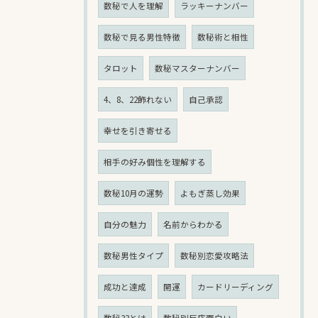
数秘で人を理解
ラッキーナンバー
数秘で見る男性特徴
数秘術と相性
タロット
数秘マスターナンバー
4、8、22飾れない
自己承認
幸せを引き寄せる
相手の好み個性を理解する
数秘10月の運勢
よもぎ蒸し効果
自分の魅力
名前からわかる
数秘男性タイプ
数秘別恋愛攻略法
成功と達成
開運
カードリーディング
数秘33とは
数秘別反応面白い