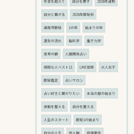
冬至を超えて
自分を癒す
2026年運勢
自分と繋がる
2026年数秘術
湖南市数秘
1の年
始まりの年
運気の流れ
脳科学
量子力学
思考の癖
人間関係占い
頑固な人ベスト11
LINE登録
大人女子
数秘鑑定
占いサロン
占い好きと繋がりたい
本当の暦の始まり
波動を整える
自分を整える
人生のスタート
数秘1の始まり
自分の人生
他人軸
我慢案件