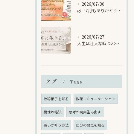
2026/07/30
🌿「7月もありがとうございました🌈暑い夏に、自分を大切にする時間を
2026/07/27
人生は壮大な暇つぶし🌈でも、一日一日は大切に生きる🍀
タグ
Tags
数秘相手を知る
数秘コミュニケーション
男性攻略法
思考が現実生み出す
願いが叶う方法
自分の弱点を知る