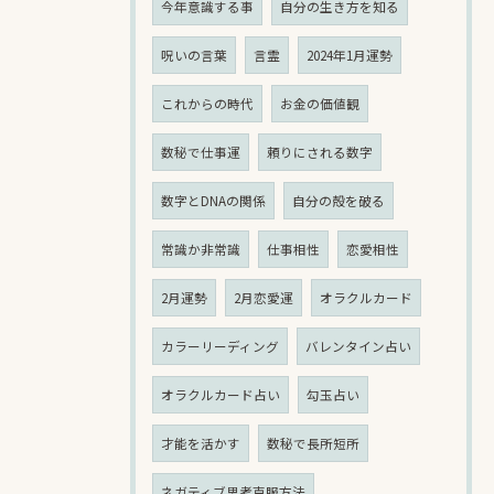
今年意識する事
自分の生き方を知る
呪いの言葉
言霊
2024年1月運勢
これからの時代
お金の価値観
数秘で仕事運
頼りにされる数字
数字とDNAの関係
自分の殻を破る
常識か非常識
仕事相性
恋愛相性
2月運勢
2月恋愛運
オラクルカード
カラーリーディング
バレンタイン占い
オラクルカード占い
勾玉占い
才能を活かす
数秘で長所短所
ネガティブ思考克服方法