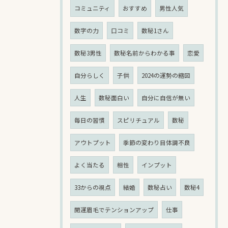
コミュニティ
おすすめ
男性人気
数字の力
口コミ
数秘1さん
数秘3男性
数秘名前からわかる事
恋愛
自分らしく
子供
2024の運勢の縮図
人生
数秘面白い
自分に自信が無い
毎日の習慣
スピリチュアル
数秘
アウトプット
季節の変わり目体調不良
よく当たる
相性
インプット
33からの視点
結婚
数秘占い
数秘4
開運眉毛でテンションアップ
仕事