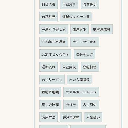
自己改善
自己分析
内面探求
自己啓発
数秘のマイナス面
幸運引き寄せ眉
開運眉毛
願望達成眉
2023年12月運勢
今ここを生きる
2024年どんな年？
自分らしさ
運命流れ
自己実現
数秘相性
占いサービス
占い人間関係
数秘と睡眠
エネルギーチャージ
癒しの時間
分析学
占い歴史
活用方法
2024年運勢
人気占い