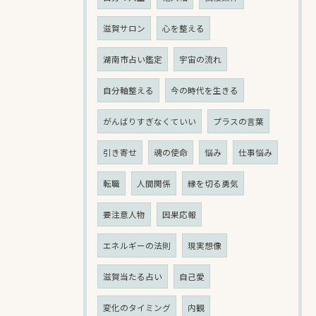
滋賀サロン
心を整える
湖南市占い鑑定
宇宙の流れ
自分軸整える
今の時代を生きる
がんばりすぎなくていい
プラスの言葉
引き寄せ
魂の使命
悩み
仕事悩み
転職
人間関係
縁を切る勇気
要注意人物
因果応報
エネルギーの法則
現実想像
滋賀当たる占い
自己愛
変化のタイミング
内観