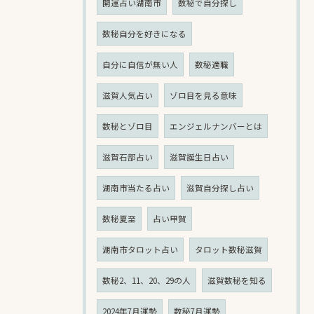
開運占い湖南市
数秘で自分探し
数秘自分を好きになる
自分に自信が無い人
数秘適職
滋賀人気占い
ゾロ目を見る意味
数秘とゾロ目
エンジェルナンバーとは
滋賀石部占い
滋賀誕生日占い
湖南市当たる占い
滋賀自分探し占い
数秘夏至
占い甲賀
湖南市タロット占い
タロット数秘滋賀
数秘2、11、20、29の人
滋賀数秘を知る
2024年7月運勢
数秘7月運勢