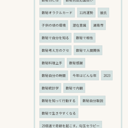
数秘オラクルカード
11月運勢
彼氏
子供の頃の環境
潜在意識
湖南市
数秘で自分を知る
数秘で相性
数秘考え方のクセ
数秘で人間関係
数秘料理上手
数秘感謝
数秘自分の時間
今年はどんな年
2023
数秘統計学
数秘で内観
数秘を知って行動する
数秘自分取説
数秘で生きやすくなる
25倍速で奇跡を起こす。勾玉セラピー