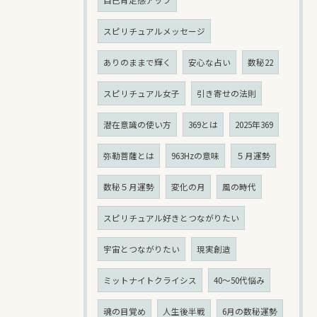
スピリチュアルメッセージ
ありのままで輝く
安心な占い
数秘22
スピリチュアル女子
引き寄せの法則
潜在意識の使い方
369とは
2025年369
弥勒菩薩とは
963Hzの意味
５月運勢
数秘５月運勢
変化の月
風の時代
スピリチュアル好きとつながりたい
宇宙とつながりたい
現実創造
ミットナイトクライシス
40〜50代悩み
魂の目覚め
人生後半戦
6月の数秘運勢