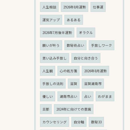
人生相談
2926年8月運勢
仕事運
運気アップ
あるある
2026年7月後半運勢
オラクル
願いが叶う
数秘術占い
手放しワーク
思い込み手放し
自分と向き合う
人生観
心の処方箋
2026年8月運勢
手放しの法則
滋賀
滋賀湖南市
優しい
湖南市占い
占い
わがまま
旦那
2024年に向けての意識
カウンセリング
自分軸
数秘33