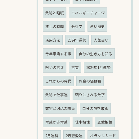
数秘と睡眠
エネルギーチャージ
癒しの時間
分析学
占い歴史
活用方法
2024年運勢
人気占い
今年意識する事
自分の生き方を知る
呪いの言葉
言霊
2024年1月運勢
これからの時代
お金の価値観
数秘で仕事運
頼りにされる数字
数字とDNAの関係
自分の殻を破る
常識か非常識
仕事相性
恋愛相性
2月運勢
2月恋愛運
オラクルカード