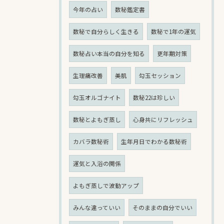
今年の占い
数秘鑑定書
数秘で自分らしく生きる
数秘で1年の運気
数秘占い本当の自分を知る
更年期対策
生理痛改善
美肌
勾玉セッション
勾玉オルゴナイト
数秘22は珍しい
数秘とよもぎ蒸し
心身共にリフレッシュ
カバラ数秘術
生年月日でわかる数秘術
運気と入浴の関係
よもぎ蒸しで波動アップ
みんな違っていい
そのままの自分でいい