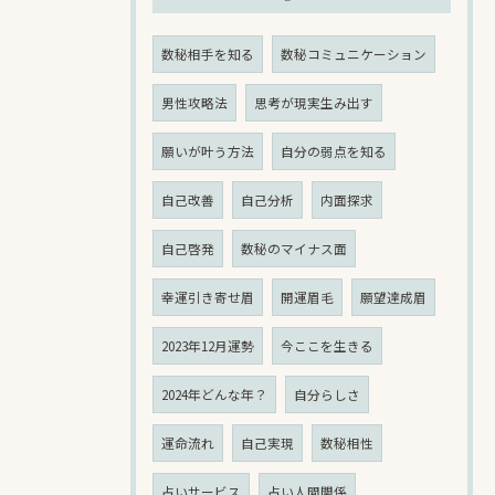
数秘相手を知る
数秘コミュニケーション
男性攻略法
思考が現実生み出す
願いが叶う方法
自分の弱点を知る
自己改善
自己分析
内面探求
自己啓発
数秘のマイナス面
幸運引き寄せ眉
開運眉毛
願望達成眉
2023年12月運勢
今ここを生きる
2024年どんな年？
自分らしさ
運命流れ
自己実現
数秘相性
占いサービス
占い人間関係