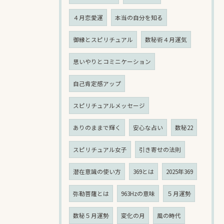
４月恋愛運
本当の自分を知る
御縁とスピリチュアル
数秘術４月運気
思いやりとコミニケーション
自己肯定感アップ
スピリチュアルメッセージ
ありのままで輝く
安心な占い
数秘22
スピリチュアル女子
引き寄せの法則
潜在意識の使い方
369とは
2025年369
弥勒菩薩とは
963Hzの意味
５月運勢
数秘５月運勢
変化の月
風の時代