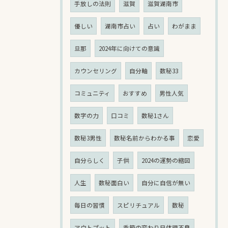
手放しの法則
滋賀
滋賀湖南市
優しい
湖南市占い
占い
わがまま
旦那
2024年に向けての意識
カウンセリング
自分軸
数秘33
コミュニティ
おすすめ
男性人気
数字の力
口コミ
数秘1さん
数秘3男性
数秘名前からわかる事
恋愛
自分らしく
子供
2024の運勢の縮図
人生
数秘面白い
自分に自信が無い
毎日の習慣
スピリチュアル
数秘
アウトプット
季節の変わり目体調不良