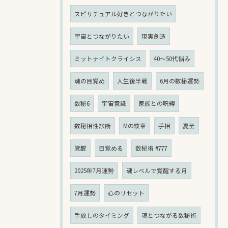
スピリチュアル好きとつながりたい
宇宙とつながりたい
現実創造
ミットナイトクライシス
40〜50代悩み
魂の目覚め
人生後半戦
6月の数秘運勢
数秘6
宇宙意識
家族との呪縛
数秘相性診断
Mの紋章
手相
夏至
覚醒
目覚める
数秘術 #777
2025年7月運勢
魂レベルで覚醒する月
7月運勢
心のリセット
手放しのタイミング
魂とつながる数秘術