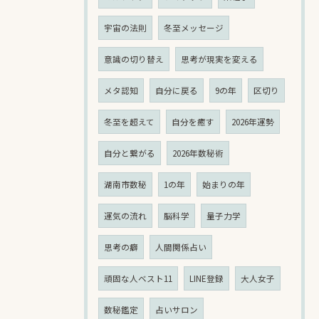
宇宙の法則
冬至メッセージ
意識の切り替え
思考が現実を変える
メタ認知
自分に戻る
9の年
区切り
冬至を超えて
自分を癒す
2026年運勢
自分と繋がる
2026年数秘術
湖南市数秘
1の年
始まりの年
運気の流れ
脳科学
量子力学
思考の癖
人間関係占い
頑固な人ベスト11
LINE登録
大人女子
数秘鑑定
占いサロン