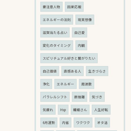
要注意人物
因果応報
エネルギーの法則
現実想像
滋賀当たる占い
自己愛
変化のタイミング
内観
スピリチュアル好きと繋がりたい
自己価値
直感ある人
生きづらさ
浄化
エネルギー
周波数
パラレルシフト
断捨離
気づき
気疲れ
Hsp
繊細さん
人生好転
6月運勢
内省
ワクワク
オタ活