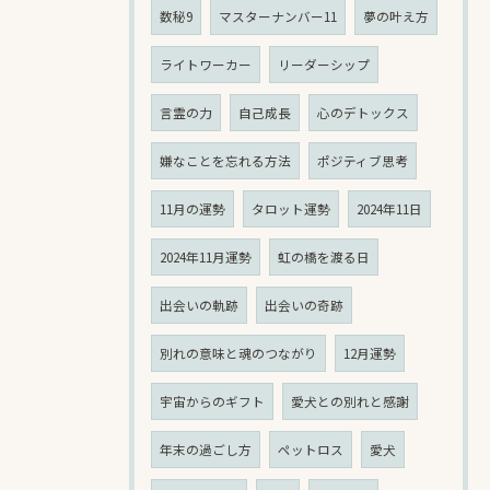
数秘9
マスターナンバー11
夢の叶え方
ライトワーカー
リーダーシップ
言霊の力
自己成長
心のデトックス
嫌なことを忘れる方法
ポジティブ思考
11月の運勢
タロット運勢
2024年11日
2024年11月運勢
虹の橋を渡る日
出会いの軌跡
出会いの奇跡
別れの意味と魂のつながり
12月運勢
宇宙からのギフト
愛犬との別れと感謝
年末の過ごし方
ペットロス
愛犬