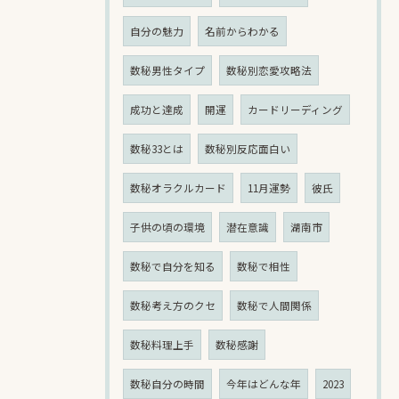
自分の魅力
名前からわかる
数秘男性タイプ
数秘別恋愛攻略法
成功と達成
開運
カードリーディング
数秘33とは
数秘別反応面白い
数秘オラクルカード
11月運勢
彼氏
子供の頃の環境
潜在意識
湖南市
数秘で自分を知る
数秘で相性
数秘考え方のクセ
数秘で人間関係
数秘料理上手
数秘感謝
数秘自分の時間
今年はどんな年
2023