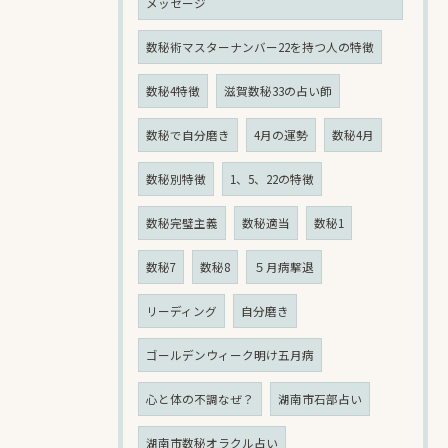
メッセージ
数秘術マスターナンバー22を持つ人の特徴
数秘4特徴
滋賀数秘33の占い師
数秘で自分磨き
4月の運勢
数秘4月
数秘別特徴
1、5、22の特徴
数秘完璧主義
数秘適当
数秘1
数秘7
数秘8
５月病撃退
リーディング
自分磨き
ゴールデンウィーク明け五月病
心と体の不調なぜ？
湖南市石部占い
湖南市数秘オラクル占い