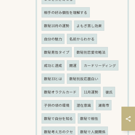
相手の好み個性を理解する
数秘10月の運勢
よもぎ蒸し効果
自分の魅力
名前からわかる
数秘男性タイプ
数秘別恋愛攻略法
成功と達成
開運
カードリーディング
数秘33とは
数秘別反応面白い
数秘オラクルカード
11月運勢
彼氏
子供の頃の環境
潜在意識
湖南市
数秘で自分を知る
数秘で相性
数秘考え方のクセ
数秘で人間関係