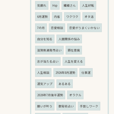
気疲れ
Hsp
繊細さん
人生好転
6月運勢
内省
ワクワク
オタ活
7の月
恋愛相談
恋愛がうまくいかない
自分を知る
人間関係の悩み
滋賀県湖南市占い
顕在意識
志が当たる占い
人生を変える
人生相談
2926年8月運勢
仕事運
運気アップ
あるある
2026年7月後半運勢
オラクル
願いが叶う
数秘術占い
手放しワーク