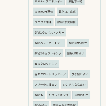
ネガティブエネルギー
波動下がる
2025年2月運勢
数秘11、直感
ワクワク開運
数秘1恋愛相性
数秘1相性ベストスリー
数秘ベストパートナー
数秘恋愛2相性
数秘2相性ランキング
数秘LINE占い
春のタロット占い
春のタロットメッセージ
ひな祭り占い
フリーの女性占い
シングル女性占い
数秘術
相性ランキング
運命の相手
数秘4相性
春分からの恋愛運