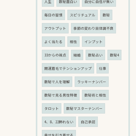
人生
数秘面白い
自分に自信が無い
毎日の習慣
スピリチュアル
数秘
アウトプット
季節の変わり目体調不良
よく当たる
相性
インプット
33からの視点
結婚
数秘占い
数秘4
開運眉毛でテンションアップ
仕事
数秘で人を理解
ラッキーナンバー
数秘で見る男性特徴
数秘術と相性
タロット
数秘マスターナンバー
4、8、22飾れない
自己承認
幸せを引き寄せる