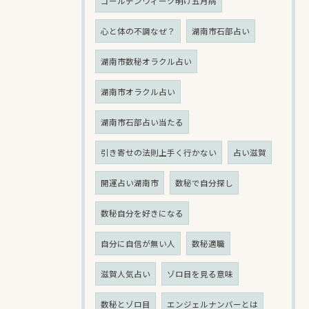
ゴールデンウィーク明け五月病
心と体の不調なぜ？
湖南市石部占い
湖南市数秘オラクル占い
湖南市オラクル占い
湖南市石部占い当たる
引き寄せの法則上手く行かない
占い滋賀
開運占い湖南市
数秘で自分探し
数秘自分を好きになる
自分に自信が無い人
数秘適職
滋賀人気占い
ゾロ目を見る意味
数秘とゾロ目
エンジェルナンバーとは