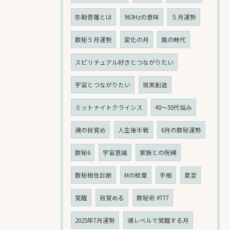
弥勒菩薩とは
963Hzの意味
５月運勢
数秘５月運勢
変化の月
風の時代
スピリチュアル好きとつながりたい
宇宙とつながりたい
現実創造
ミットナイトクライシス
40〜50代悩み
魂の目覚め
人生後半戦
6月の数秘運勢
数秘6
宇宙意識
家族との呪縛
数秘相性診断
Mの紋章
手相
夏至
覚醒
目覚める
数秘術 #777
2025年7月運勢
魂レベルで覚醒する月