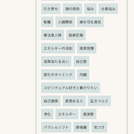
引き寄せ
魂の使命
悩み
仕事悩み
転職
人間関係
縁を切る勇気
要注意人物
因果応報
エネルギーの法則
現実想像
滋賀当たる占い
自己愛
変化のタイミング
内観
スピリチュアル好きと繋がりたい
自己価値
直感ある人
生きづらさ
浄化
エネルギー
周波数
パラレルシフト
断捨離
気づき