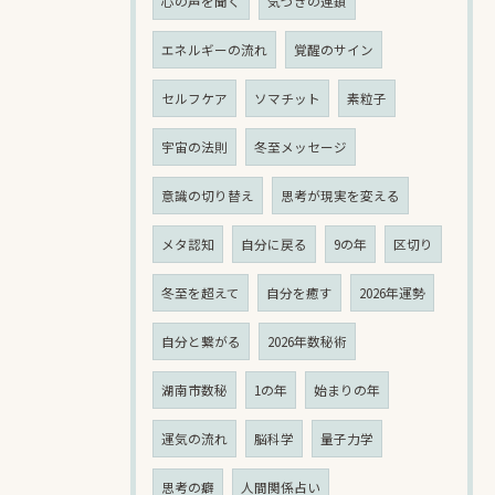
心の声を聞く
気づきの連鎖
エネルギーの流れ
覚醒のサイン
セルフケア
ソマチット
素粒子
宇宙の法則
冬至メッセージ
意識の切り替え
思考が現実を変える
メタ認知
自分に戻る
9の年
区切り
冬至を超えて
自分を癒す
2026年運勢
自分と繋がる
2026年数秘術
湖南市数秘
1の年
始まりの年
運気の流れ
脳科学
量子力学
思考の癖
人間関係占い