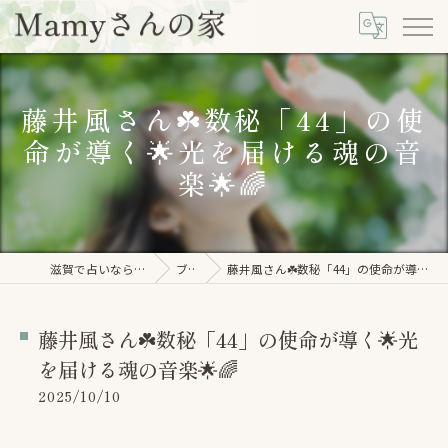
藤井風さん☘️数秘「44」の使
命が導く🌟光を届ける魂の音
楽🌟🌈
滋賀で占いならMamyさんの家
ブログ
藤井風さん☘️数秘「44」の使命が導く🌟光を届ける魂の音楽🌟🌈
藤井風さん☘️数秘「44」の使命が導く🌟光
を届ける魂の音楽🌟🌈
2025/10/10